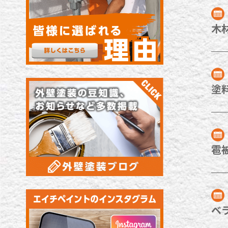
木
塗
雹
ベ