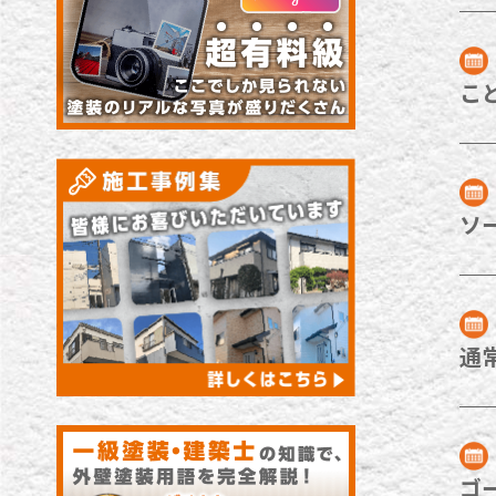
こ
ソ
通
ゴ