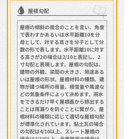
屋根勾配
屋根の傾斜の度合のことを言い、角度
で表わすかあるいは水平距離10を分
母として、対する高さを分子として分
数の形で表します。水平距離10に対す
る高さが2の場合は2/10と表記し、2
寸勾配と表現します。屋根の勾配は、
建物の外観、梁間の大きさ、用途ある
いは屋根の形状、屋根材料の種類、建
物が建つ場所の雨量、積雪量や風速な
どの気象条件によって決めます。雨水
をできるだけ早く屋根面から排出する
ことは雨漏りを防ぐことに繋がり、屋
根材料の種類に応じて適切な屋根勾配
が標準化されています。粘土瓦の場合
の勾配は4/10以上、スレート屋根の
場合は3/10以上、金属鉄板の場合は