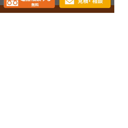
TOPページ
選ばれる理由
会社概要
お問合せ
外壁塗装
屋根塗装工事
防水工事
雨漏り補修
外装リフォーム